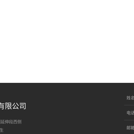
姓
有限公司
电
北侧延伸段西侧
邮
先生