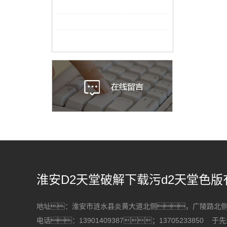
淮安D2天堂破解下载污d2天堂色版
地址：淮安市涟水县炎黄大道北侧，广陵路
电话：13901409387；13705233850 于