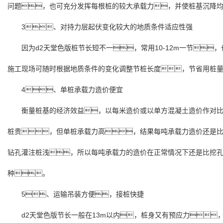
问题，也可充分发挥每根桩的较大承载力，并使桩基沉降
3、对持力层起伏变化较大的地质条件适应性强
因为d2天堂色版桩节长短不一，常用10-12m一节，
施工现场可随时根据地质条件的变化调整节桩长度，节省用桩
4、单桩承载力造价便宜
衡量桩基的经济效益，以每米造价或以单方混凝土造价作对比
桩贵，但单桩承载力高，结果每吨承载力造价还是比
钻孔灌注桩浅，所以每吨承载力的造价在正常情况下还是比挖孔
种。
5、运输吊装方便，接桩快捷
d2天堂色版节长一般在13m以内，桩身又有预应力