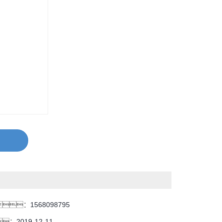
：
1568098795
：
2019-12-11