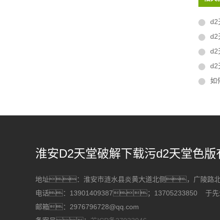
d2
d2
d2
d
如
淮安D2天堂破解下载污d2天堂色版
地址：淮安市涟水县炎黄大道北侧，广陵
电话：13901409387；13705233850 于
邮箱：2976796728@qq.com