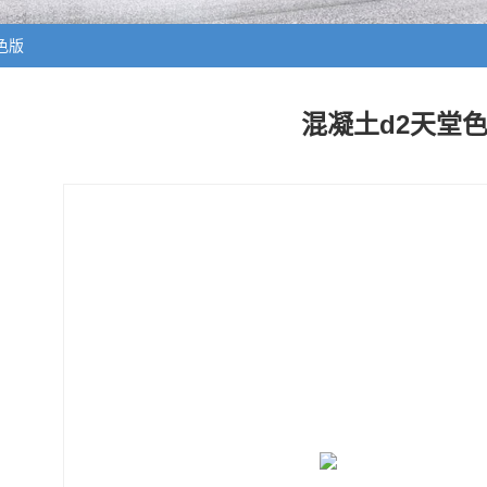
色版
混凝土d2天堂