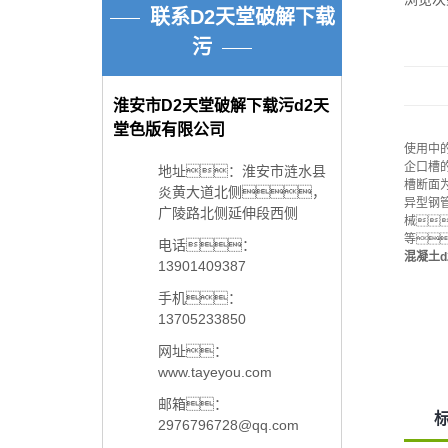
联系D2天堂破解下载
污
淮安市D2天堂破解下载污d2天
堂色版有限公司
使用中
企口槽
地址：淮安市涟水县
槽断面
炎黄大道北侧，
异型钢
广陵路北侧延伸段西侧
械
等
电话：
混凝土d
13901409387
手机：
13705233850
网址：
www.tayeyou.com
邮箱：
2976796728@qq.com