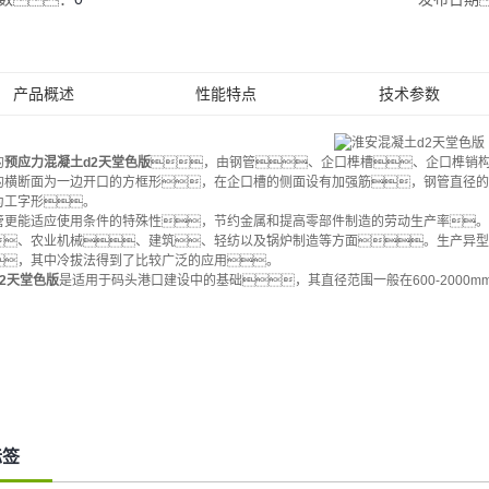
产品概述
性能特点
技术参数
的
预应力混凝土d2天堂色版
，由钢管、企口榫槽、企口榫销
的横断面为一边开口的方框形，在企口槽的侧面设有加强筋，钢管直径的
为工字形。
管更能适应使用条件的特殊性，节约金属和提高零部件制造的劳动生产率。
、农业机械、建筑、轻纺以及锅炉制造等方面。生产异型
，其中冷拔法得到了比较广泛的应用。
2天堂色版
是适用于码头港口建设中的基础，其直径范围一般在600-2000m
标签