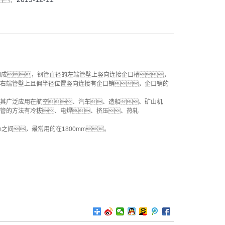
构成，钢管直径的左端管壁上竖向连接企口槽，
右端管壁上且偏半径位置竖向连接有企口销，企口销的
其广泛应用在航空、汽车、造船、矿山机
管的方法有冷拔、电焊、挤压、热轧
m之间，最常用的在1800mm。