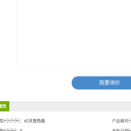
我要询价
属性
类：
d2天堂色版
产品编号
数：
0
发布日期