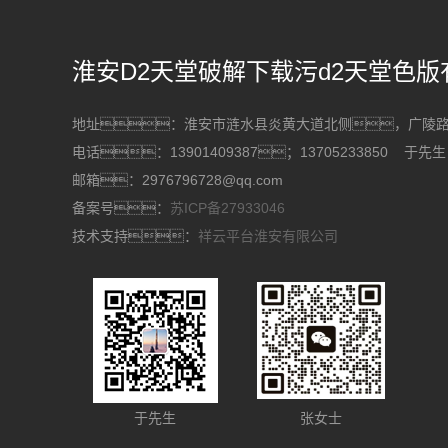
淮安D2天堂破解下载污d2天堂色版
地址：淮安市涟水县炎黄大道北侧，广
电话：13901409387；13705233850 于先生
邮箱：2976796728@qq.com
备案号：
苏ICP备27933046
技术支持：
祥云平台淮安有限公司
于先生
张女士