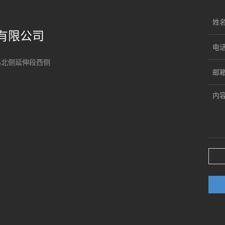
姓
有限公司
电
陵路北侧延伸段西侧
邮
内