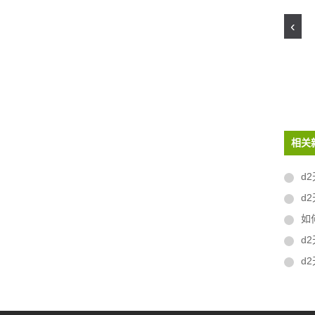
‹
版
相关
d2
d2
如何
d
d2