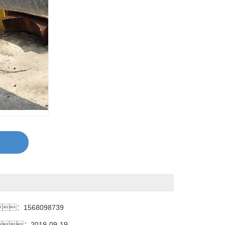
：
1568098739
：
2019-09-19