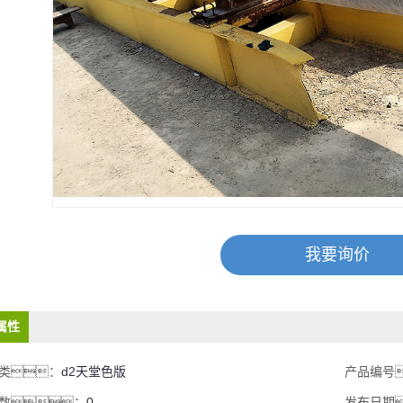
我要询价
属性
类：
d2天堂色版
产品编号
数：
0
发布日期