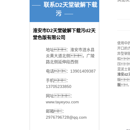
联系D2天堂破解下载
污
淮安市D2天堂破解下载污d2天
堂色版有限公司
使用中
开口的
地址：淮安市涟水县
异型钢
炎黄大道北侧，广陵
船
路北侧延伸段西侧
压
混泥土钢
电话：13901409387
淮安d
版
手机：
版

13705233850
网址：
www.tayeyou.com
邮箱：
2976796728@qq.com