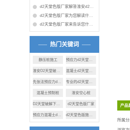
d2天堂色版厂家解答淮安d2天堂色版施工时应注意的问题！
d2天堂色版厂家为您解读什么是预应力d2天堂色版
d2天堂色版厂家来告诉您什么是沉桩
热门关键词
静压桩施工
预应力d2天堂色版工程施工
淮安D2天堂破解下载污d2天堂色版
混凝土d2天堂色版短视频哪家好
先张法预应力d2天堂色版
专业的d2天堂色版厂家
混凝土预制桩
淮安空心桩
D2天堂破解下载污d2天堂色版
d2天堂色版厂家
产品
预应力混凝土d2天堂色版短视频
d2天堂色版施工计划
所属分
浏览次