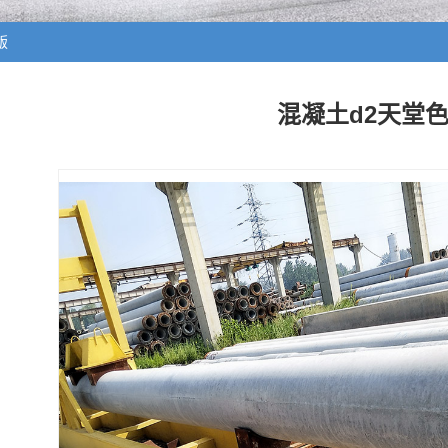
版
混凝土d2天堂