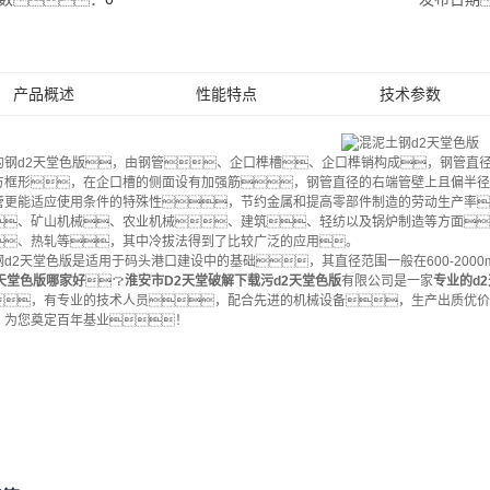
产品概述
性能特点
技术参数
的钢d2天堂色版，由钢管、企口榫槽、企口榫销构成，钢管直
方框形，在企口槽的侧面设有加强筋，钢管直径的右端管壁上且偏半径
管更能适应使用条件的特殊性，节约金属和提高零部件制造的劳动生产率
、矿山机械、农业机械、建筑、轻纺以及锅炉制造等方面
、热轧等，其中冷拔法得到了比较广泛的应用。
d2天堂色版是适用于码头港口建设中的基础，其直径范围一般在600-2000
2天堂色版哪家好
？
淮安市D2天堂破解下载污d2天堂色版
有限公司是一家
专业的d
，有专业的技术人员，配合先进的机械设备，生产出质优价
，为您奠定百年基业！