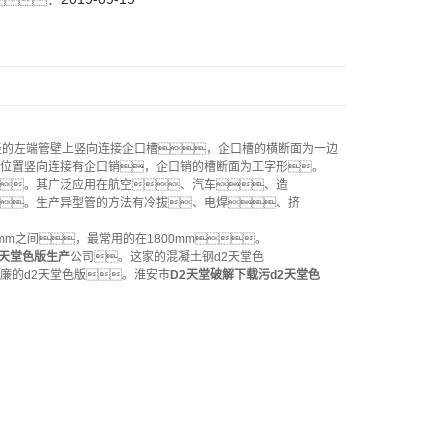
径的左端管壁上竖向连接企口槽，企口槽的横断面为一边
位置竖向连接有企口销，企口销的槽断面为工字形。
。其广泛应用在航空、汽车、造
。生产异型管的方法有冷拔、电焊、挤
mm之间，最常用的在1800mm。
2天堂色版生产
公司。这家的混凝土钢d2天堂色
廉的d2天堂色版。淮安市
D2天堂破解下载污d2天堂色