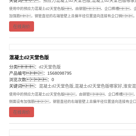
关键词：
预应力混凝土d2天堂色版
,
混凝土d2天堂色版哪家
使用中的预应力混凝土d2天堂色版，由钢管、企口榫槽、
加强筋，钢管直径的右端管壁上且偏半径位置竖向连接有企口销
在线询价
混凝土d2天堂色版
分类：
d2天堂色版
产品编号：1568098795
浏览次数：0
关键词：
混凝土d2天堂色版
,
混凝土d2天堂色版哪家好
,
淮安混
使用中的预应力混凝土d2天堂色版，由钢管、企口榫槽
侧面设有加强筋，钢管直径的右端管壁上且偏半径位置竖向连接有企
在线询价